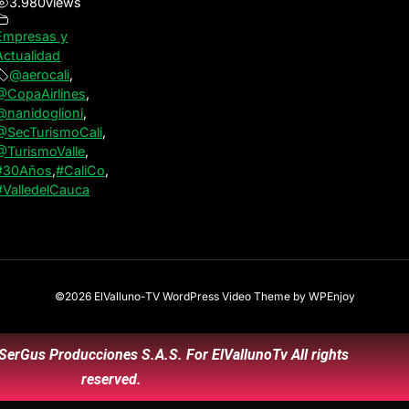
3.980
views
Empresas y
Actualidad
@aerocali
,
@CopaAirlines
,
@nanidoglioni
,
@SecTurismoCali
,
@TurismoValle
,
#30Años
,
#CaliCo
,
#ValledelCauca
©2026 ElValluno-TV
WordPress Video Theme
by
WPEnjoy
SerGus Producciones S.A.S. For ElVallunoTv All rights
reserved.