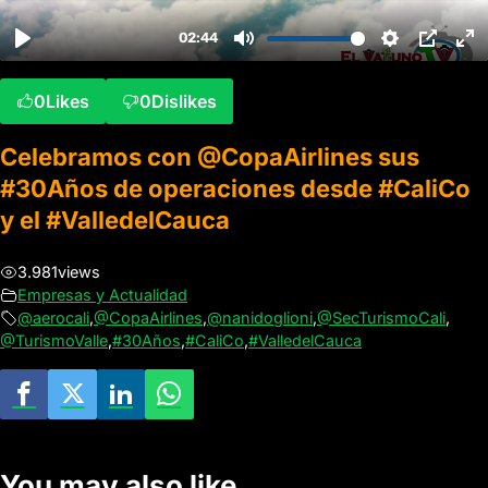
0
Likes
0
Dislikes
Celebramos con @CopaAirlines sus
#30Años de operaciones desde #CaliCo
y el #ValledelCauca
3.981
views
Empresas y Actualidad
@aerocali
,
@CopaAirlines
,
@nanidoglioni
,
@SecTurismoCali
,
@TurismoValle
,
#30Años
,
#CaliCo
,
#ValledelCauca
You may also like