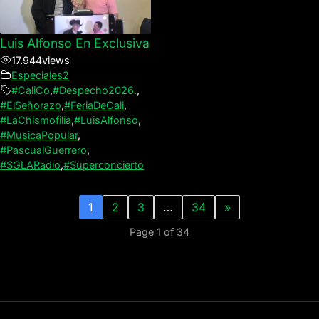
Luis Alfonso En Exclusiva
17.944
views
Especiales2
#CaliCo
,
#Despecho2026.
,
#ElSeñorazo
,
#FeriaDeCali
,
#LaChismofilia
,
#LuisAlfonso
,
#MusicaPopular
,
#PascualGuerrero
,
#SGLARadio
,
#Superconcierto
1
2
3
…
34
»
Page 1 of 34