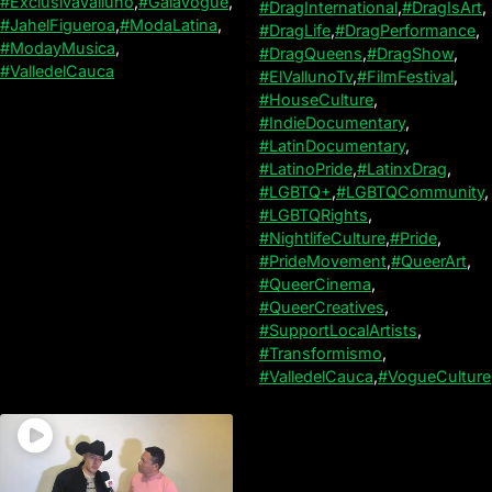
#ExclusivaValluno
,
#GalaVogue
,
#DragInternational
,
#DragIsArt
,
#JahelFigueroa
,
#ModaLatina
,
#DragLife
,
#DragPerformance
,
#ModayMusica
,
#DragQueens
,
#DragShow
,
#ValledelCauca
#ElVallunoTv
,
#FilmFestival
,
#HouseCulture
,
#IndieDocumentary
,
#LatinDocumentary
,
#LatinoPride
,
#LatinxDrag
,
#LGBTQ+
,
#LGBTQCommunity
,
#LGBTQRights
,
#NightlifeCulture
,
#Pride
,
#PrideMovement
,
#QueerArt
,
#QueerCinema
,
#QueerCreatives
,
#SupportLocalArtists
,
#Transformismo
,
#ValledelCauca
,
#VogueCulture