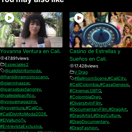
Yovanna Ventura en Cali.
Casino de Estrellas y
47.891
views
Sueños en Cali.
Especiales2
17.428
views
@calidistritomoda
,
V Drag
@franklinramostoscano
,
#BallroomScene
,
#CaliCity
,
@gianninaazar
,
#CaliColombia
,
#CasaGenesis
,
@joansebastiangrey
,
#CinemaLGBTQ
,
@valledelpacifico
,
#ColombiaDrag
,
@voguemagazine
,
#DiversityInFilm
,
@yoventura
,
#CaliCo
,
#DocumentaryFilm
,
#DragArt
,
#CaliDistritoModa2026
,
#DragArtist
,
#DragCulture
,
#ElVallunoTv
,
#DragDocumentary
,
#EntrevistaExclusiva
,
#DragFashion
,