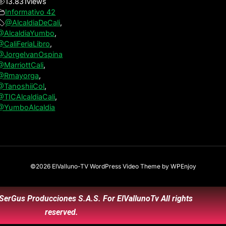
13.831
views
Informativo 42
@AlcaldiaDeCali
,
@AlcaldiaYumbo
,
@CaliFeriaLibro
,
@JorgeIvanOspina
@MarriottCali
,
@Rmayorga
,
@TanoshiiCol
,
@TICAlcaldiaCali
,
@YumboAlcaldia
©2026 ElValluno-TV
WordPress Video Theme
by
WPEnjoy
SerGus Producciones S.A.S. For ElVallunoTv All rights
reserved.