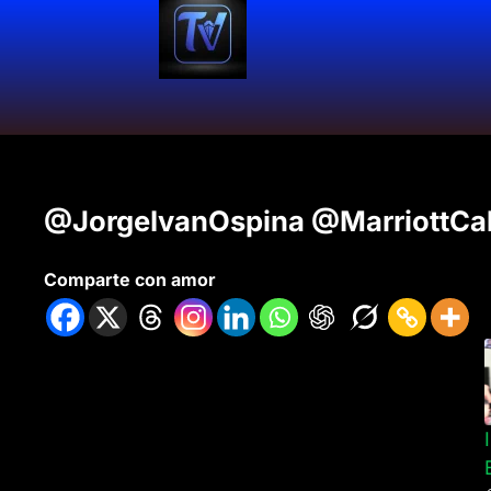
@JorgeIvanOspina @MarriottCal
Comparte con amor