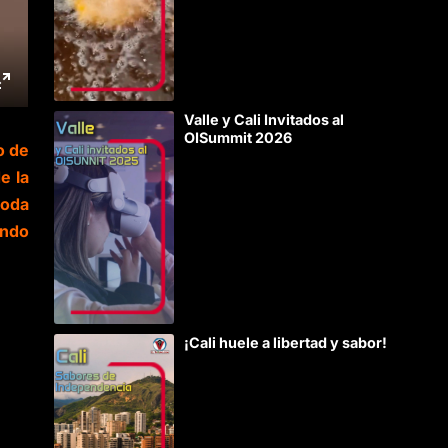
Valle y Cali Invitados al
OISummit 2026
o de
e la
moda
ando
¡Cali huele a libertad y sabor!