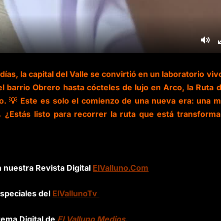
días, la capital del Valle se convirtió en un laboratorio viv
el barrio Obrero hasta cócteles de lujo en Arco, la Ruta d
ño. 💡 Este es solo el comienzo de una nueva era: una 
 ¿Estás listo para recorrer la ruta que está transform
n nuestra Revista Digital
ElValluno.Com
speciales del
ElVallunoTv
tema Digital de
El Valluno Medios.