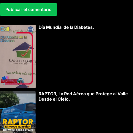
A
Día Mundial de la Diabetes.
l
t
e
r
n
a
t
i
RAPTOR, La Red Aérea que Protege al Valle
v
Desde el Cielo.
e
: