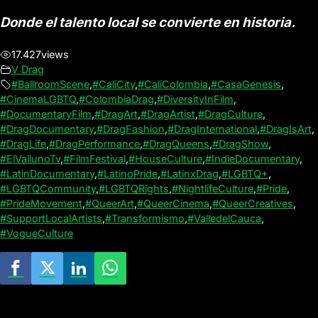
Donde el talento local se convierte en historia.
17.427
views
V Drag
#BallroomScene
,
#CaliCity
,
#CaliColombia
,
#CasaGenesis
,
#CinemaLGBTQ
,
#ColombiaDrag
,
#DiversityInFilm
,
#DocumentaryFilm
,
#DragArt
,
#DragArtist
,
#DragCulture
,
#DragDocumentary
,
#DragFashion
,
#DragInternational
,
#DragIsArt
,
#DragLife
,
#DragPerformance
,
#DragQueens
,
#DragShow
,
#ElVallunoTv
,
#FilmFestival
,
#HouseCulture
,
#IndieDocumentary
,
#LatinDocumentary
,
#LatinoPride
,
#LatinxDrag
,
#LGBTQ+
,
#LGBTQCommunity
,
#LGBTQRights
,
#NightlifeCulture
,
#Pride
,
#PrideMovement
,
#QueerArt
,
#QueerCinema
,
#QueerCreatives
,
#SupportLocalArtists
,
#Transformismo
,
#ValledelCauca
,
#VogueCulture