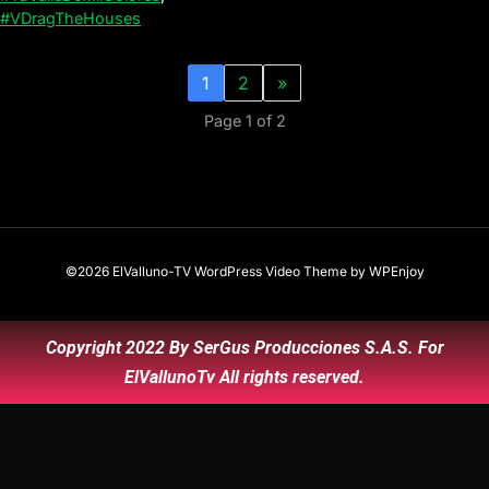
#VDragTheHouses
1
2
»
Page 1 of 2
©2026 ElValluno-TV
WordPress Video Theme
by
WPEnjoy
Copyright 2022 By SerGus Producciones S.A.S. For
ElVallunoTv All rights reserved.