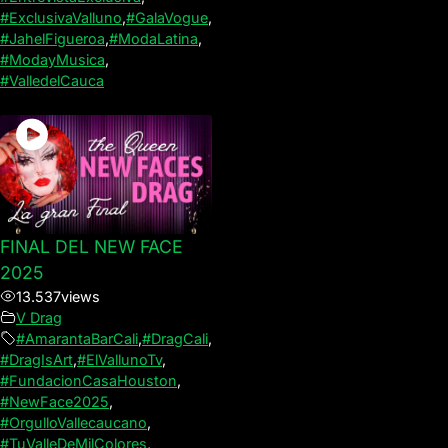
#ExclusivaValluno
,
#GalaVogue
,
#JahelFigueroa
,
#ModaLatina
,
#ModayMusica
,
#ValledelCauca
FINAL DEL NEW FACE
2025
13.537
views
V Drag
#AmarantaBarCali
,
#DragCali
,
#DragIsArt
,
#ElVallunoTv
,
#FundacionCasaHouston
,
#NewFace2025
,
#OrgulloVallecaucano
,
#TuValleDeMilColores
,