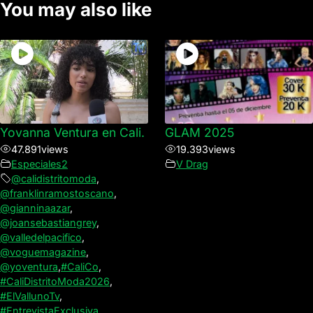
You may also like
Yovanna Ventura en Cali.
GLAM 2025
47.891
views
19.393
views
Especiales2
V Drag
@calidistritomoda
,
@franklinramostoscano
,
@gianninaazar
,
@joansebastiangrey
,
@valledelpacifico
,
@voguemagazine
,
@yoventura
,
#CaliCo
,
#CaliDistritoModa2026
,
#ElVallunoTv
,
#EntrevistaExclusiva
,