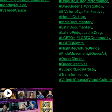
#DragLife
,
#DragPerformance
,
#ModayMusica
,
#DragQueens
,
#DragShow
,
#ValledelCauca
#ElVallunoTv
,
#FilmFestival
,
#HouseCulture
,
#IndieDocumentary
,
#LatinDocumentary
,
#LatinoPride
,
#LatinxDrag
,
#LGBTQ+
,
#LGBTQCommunity
,
#LGBTQRights
,
#NightlifeCulture
,
#Pride
,
#PrideMovement
,
#QueerArt
,
#QueerCinema
,
#QueerCreatives
,
#SupportLocalArtists
,
#Transformismo
,
#ValledelCauca
,
#VogueCulture