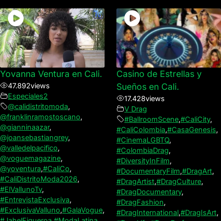
Yovanna Ventura en Cali.
Casino de Estrellas y
47.892
views
Sueños en Cali.
Especiales2
17.428
views
@calidistritomoda
,
V Drag
@franklinramostoscano
,
#BallroomScene
,
#CaliCity
,
@gianninaazar
,
#CaliColombia
,
#CasaGenesis
,
@joansebastiangrey
,
#CinemaLGBTQ
,
@valledelpacifico
,
#ColombiaDrag
,
@voguemagazine
,
#DiversityInFilm
,
@yoventura
,
#CaliCo
,
#DocumentaryFilm
,
#DragArt
,
#CaliDistritoModa2026
,
#DragArtist
,
#DragCulture
,
#ElVallunoTv
,
#DragDocumentary
,
#EntrevistaExclusiva
,
#DragFashion
,
#ExclusivaValluno
,
#GalaVogue
,
#DragInternational
,
#DragIsArt
,
#JahelFigueroa
,
#ModaLatina
,