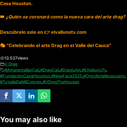
Casa Houston.
👑
¿Quién se coronará como la nueva cara del arte drag?
Descúbrelo solo en 👉 elvallunotv.com
🎭 “Celebrando el arte Drag en el Valle del Cauca”
13.537
views
V Drag
#AmarantaBarCali
,
#DragCali
,
#DragIsArt
,
#ElVallunoTv
,
#FundacionCasaHouston
,
#NewFace2025
,
#OrgulloVallecaucano
,
#TuValleDeMilColores
,
#VDragTheHouses
You may also like