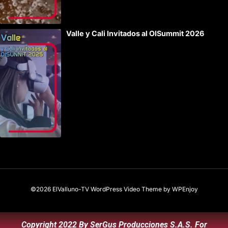
Valle y Cali Invitados al OISummit 2026
©2026 ElValluno-TV
WordPress Video Theme
by
WPEnjoy
Copyright 2022 By SerGus Producciones S.A.S. For