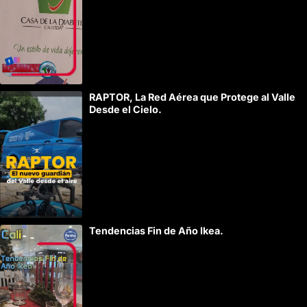
r
n
a
t
i
RAPTOR, La Red Aérea que Protege al Valle
v
Desde el Cielo.
e
:
Tendencias Fin de Año Ikea.