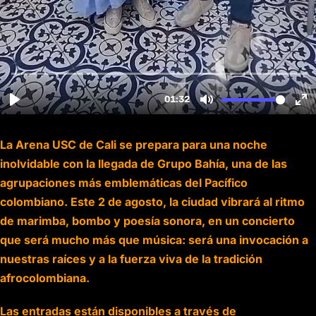
La Arena USC de Cali se prepara para una noche
inolvidable con la llegada de Grupo Bahía, una de las
agrupaciones más emblemáticas del Pacífico
colombiano. Este 2 de agosto, la ciudad vibrará al ritmo
de marimba, bombo y poesía sonora, en un concierto
que será mucho más que música: será una invocación a
nuestras raíces y a la fuerza viva de la tradición
afrocolombiana.
Las entradas están disponibles a través de