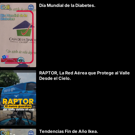
A
Día Mundial de la Diabetes.
l
t
e
r
n
a
t
i
RAPTOR, La Red Aérea que Protege al Valle
v
Desde el Cielo.
e
:
Tendencias Fin de Año Ikea.