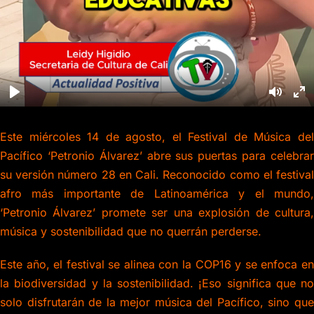
Este miércoles 14 de agosto, el Festival de Música del
Pacífico ‘Petronio Álvarez’ abre sus puertas para celebrar
su versión número 28 en Cali. Reconocido como el festival
afro más importante de Latinoamérica y el mundo,
‘Petronio Álvarez’ promete ser una explosión de cultura,
música y sostenibilidad que no querrán perderse.
Este año, el festival se alinea con la COP16 y se enfoca en
la biodiversidad y la sostenibilidad. ¡Eso significa que no
solo disfrutarán de la mejor música del Pacífico, sino que