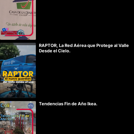
r
n
a
t
i
RAPTOR, La Red Aérea que Protege al Valle
v
Desde el Cielo.
e
:
Tendencias Fin de Año Ikea.