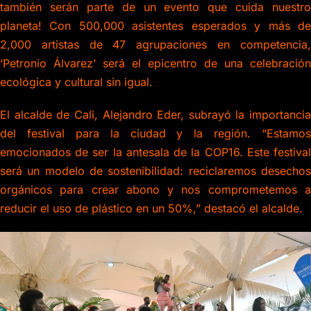
también serán parte de un evento que cuida nuestro
planeta! Con 500,000 asistentes esperados y más de
2,000 artistas de 47 agrupaciones en competencia,
‘Petronio Álvarez’ será el epicentro de una celebración
ecológica y cultural sin igual.
El alcalde de Cali, Alejandro Eder, subrayó la importancia
del festival para la ciudad y la región. “Estamos
emocionados de ser la antesala de la COP16. Este festival
será un modelo de sostenibilidad: reciclaremos desechos
orgánicos para crear abono y nos comprometemos a
reducir el uso de plástico en un 50%,” destacó el alcalde.