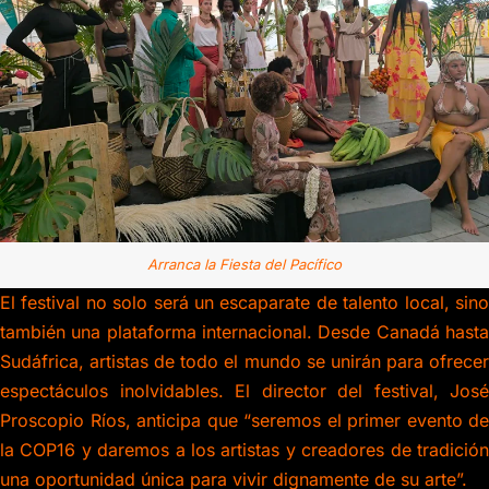
Arranca la Fiesta del Pacífico
El festival no solo será un escaparate de talento local, sino
también una plataforma internacional. Desde Canadá hasta
Sudáfrica, artistas de todo el mundo se unirán para ofrecer
espectáculos inolvidables. El director del festival, José
Proscopio Ríos, anticipa que “seremos el primer evento de
la COP16 y daremos a los artistas y creadores de tradición
una oportunidad única para vivir dignamente de su arte”.