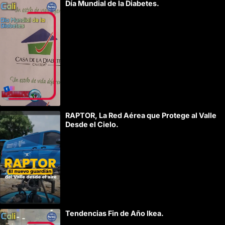
Día Mundial de la Diabetes.
l
t
e
r
n
a
t
i
RAPTOR, La Red Aérea que Protege al Valle
v
Desde el Cielo.
e
:
Tendencias Fin de Año Ikea.