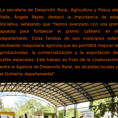
La secretaria de Desarrollo Rural, Agricultura y Pesca del
Valle, Ángela Reyes, destacó la importancia de esta
iniciativa, señalando que “hemos avanzado con una gran
apuesta para fortalecer el gremio cafetero en el
departamento. Estas familias de seis municipios están
recibiendo maquinaria agrícola que les permitirá mejorar la
productividad, la comercialización y la exportación de
cafés especiales. Este trabajo es fruto de la colaboración
entre la Agencia de Desarrollo Rural, las alcaldías locales y
el Gobierno departamental”.