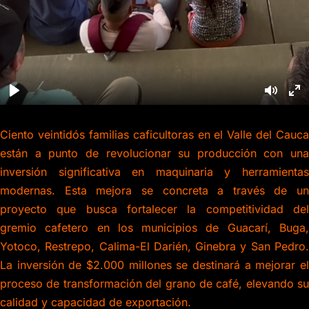
Ciento veintidós familias caficultoras en el Valle del Cauca
están a punto de revolucionar su producción con una
inversión significativa en maquinaria y herramientas
modernas. Esta mejora se concreta a través de un
proyecto que busca fortalecer la competitividad del
gremio cafetero en los municipios de Guacarí, Buga,
Yotoco, Restrepo, Calima-El Darién, Ginebra y San Pedro.
La inversión de $2.000 millones se destinará a mejorar el
proceso de transformación del grano de café, elevando su
calidad y capacidad de exportación.