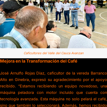
Caficultores del Valle del Cauca Avanzan
Mejora en la Transformación del Café
José Arnulfo Rojas Díaz, caficultor de la vereda Barranco
Alto en Ginebra, expresó su agradecimiento por el apoyo
recibido. “Estamos recibiendo un equipo novedoso, una
máquina peladora con motor incluido que cuenta con
tecnología avanzada. Esta máquina no solo pelará el café,
sino que también lo seleccionará. Además, hemos recibido