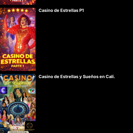
t
Casino de Estrellas P1
i
v
e
:
Casino de Estrellas y Sueños en Cali.