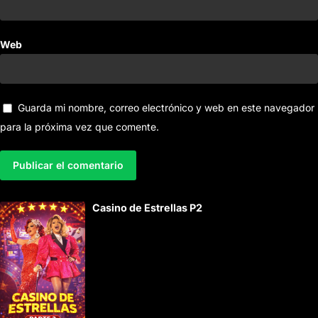
Web
Guarda mi nombre, correo electrónico y web en este navegador
para la próxima vez que comente.
A
Casino de Estrellas P2
l
t
e
r
n
a