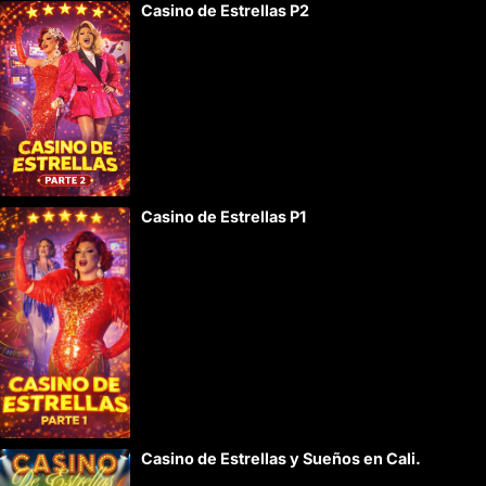
Casino de Estrellas P2
l
t
e
r
n
a
t
Casino de Estrellas P1
i
v
e
:
Casino de Estrellas y Sueños en Cali.