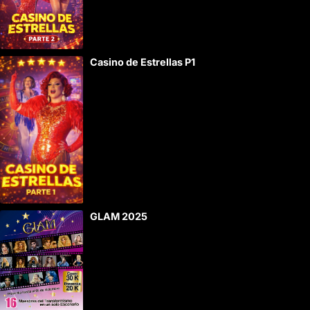
n
a
t
Casino de Estrellas P1
i
v
e
:
GLAM 2025