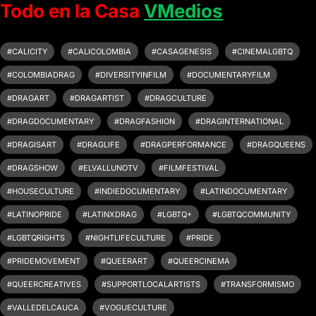
Todo en la Casa
VMedios
#CALICITY
#CALICOLOMBIA
#CASAGENESIS
#CINEMALGBTQ
#COLOMBIADRAG
#DIVERSITYINFILM
#DOCUMENTARYFILM
#DRAGART
#DRAGARTIST
#DRAGCULTURE
#DRAGDOCUMENTARY
#DRAGFASHION
#DRAGINTERNATIONAL
#DRAGISART
#DRAGLIFE
#DRAGPERFORMANCE
#DRAGQUEENS
#DRAGSHOW
#ELVALLUNOTV
#FILMFESTIVAL
#HOUSECULTURE
#INDIEDOCUMENTARY
#LATINDOCUMENTARY
#LATINOPRIDE
#LATINXDRAG
#LGBTQ+
#LGBTQCOMMUNITY
#LGBTQRIGHTS
#NIGHTLIFECULTURE
#PRIDE
#PRIDEMOVEMENT
#QUEERART
#QUEERCINEMA
#QUEERCREATIVES
#SUPPORTLOCALARTISTS
#TRANSFORMISMO
#VALLEDELCAUCA
#VOGUECULTURE