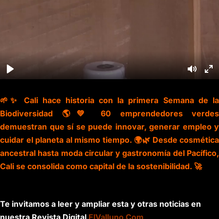
🌱✨ Cali hace historia con la primera Semana de la
Biodiversidad 🌎💚 60 emprendedores verdes
demuestran que sí se puede innovar, generar empleo y
cuidar el planeta al mismo tiempo. 🌍🌿 Desde cosmética
ancestral hasta moda circular y gastronomía del Pacífico,
Cali se consolida como capital de la sostenibilidad. 🚀
Te invitamos a leer y ampliar esta y otras noticias en
nuestra Revista Digital
ElValluno.Com