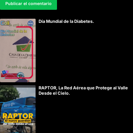
A
Día Mundial de la Diabetes.
l
t
e
r
n
a
t
i
RAPTOR, La Red Aérea que Protege al Valle
v
Desde el Cielo.
e
: