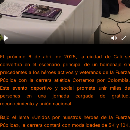
El próximo 6 de abril de 2025, la ciudad de Cali se
convertirá en el escenario principal de un homenaje sin
precedentes a los héroes activos y veteranos de la Fuerza
Pública con la carrera atlética Corramos por Colombia.
Este evento deportivo y social promete unir miles de
personas en una jornada cargada de gratitud,
reconocimiento y unión nacional.
Bajo el lema «Unidos por nuestros héroes de la Fuerza
Pública», la carrera contará con modalidades de 5K y 10K,