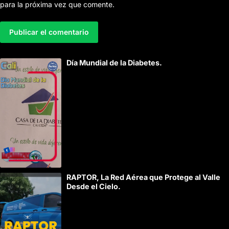
para la próxima vez que comente.
A
Día Mundial de la Diabetes.
l
t
e
r
n
a
t
i
RAPTOR, La Red Aérea que Protege al Valle
v
Desde el Cielo.
e
: