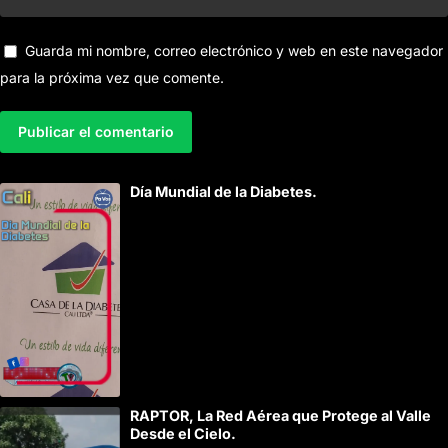
Guarda mi nombre, correo electrónico y web en este navegador
para la próxima vez que comente.
A
Día Mundial de la Diabetes.
l
t
e
r
n
a
t
i
RAPTOR, La Red Aérea que Protege al Valle
v
Desde el Cielo.
e