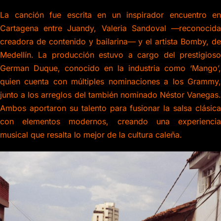
La canción fue escrita en un inspirador encuentro en
Cartagena entre Juandy, Valeria Sandoval —reconocida
creadora de contenido y bailarina— y el artista Bomby, de
Medellín. La producción estuvo a cargo del prestigioso
German Duque, conocido en la industria como ‘Mango’,
quien cuenta con múltiples nominaciones a los Grammy,
junto a los arreglos del también nominado Néstor Vanegas.
Ambos aportaron su talento para fusionar la salsa clásica
con elementos modernos, creando una experiencia
musical que resalta lo mejor de la cultura caleña.