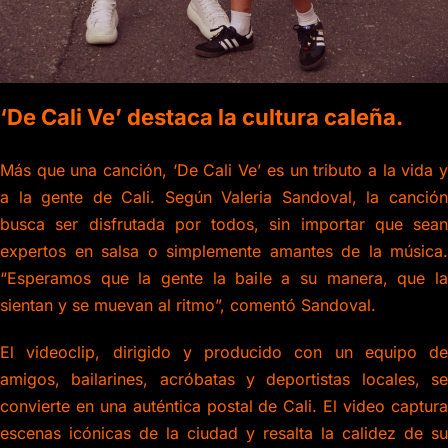
‘De Cali Ve’ destaca la cultura caleña.
Más que una canción, ‘De Cali Ve’ es un tributo a la vida y
a la gente de Cali. Según Valeria Sandoval, la canción
busca ser disfrutada por todos, sin importar que sean
expertos en salsa o simplemente amantes de la música.
“Esperamos que la gente la baile a su manera, que la
sientan y se muevan al ritmo”, comentó Sandoval.
El videoclip, dirigido y producido con un equipo de
amigos, bailarines, acróbatas y deportistas locales, se
convierte en una auténtica postal de Cali. El video captura
escenas icónicas de la ciudad y resalta la calidez de su