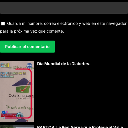
Guarda mi nombre, correo electrónico y web en este navegador
para la próxima vez que comente.
A
Día Mundial de la Diabetes.
l
t
e
r
n
a
t
i
RAPTOR, La Red Aérea que Protege al Valle