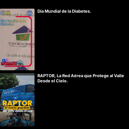
A
Día Mundial de la Diabetes.
l
t
e
r
n
a
t
i
RAPTOR, La Red Aérea que Protege al Valle
v
Desde el Cielo.
e
: