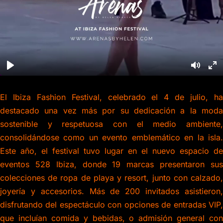
El Ibiza Fashion Festival, celebrado el 4 de julio, ha
destacado una vez más por su dedicación a la moda
sostenible y respetuosa con el medio ambiente,
consolidándose como un evento emblemático en la isla.
Este año, el festival tuvo lugar en el nuevo espacio de
eventos 528 Ibiza, donde 19 marcas presentaron sus
colecciones de ropa de playa y resort, junto con calzado,
joyería y accesorios. Más de 200 invitados asistieron,
disfrutando del espectáculo con opciones de entradas VIP,
que incluían comida y bebidas, o admisión general con