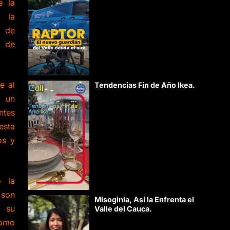
e la
n la
a de
s de
e al
Tendencias Fin de Año Ikea.
e un
ntes
esta
os y
ó la
 son
Misoginia, Así la Enfrenta el
n su
Valle del Cauca.
como