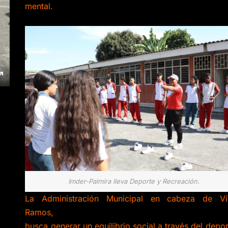
mental.
Imder-Palmira lleva Deporte y Recreación.
La Administración Municipal en cabeza de Ví
Ramos,
busca generar un equilibrio social a través del depor