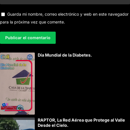
Guarda mi nombre, correo electrónico y web en este navegador
para la próxima vez que comente.
A
Día Mundial de la Diabetes.
l
t
e
r
n
a
t
i
RAPTOR, La Red Aérea que Protege al Valle
v
Desde el Cielo.
e