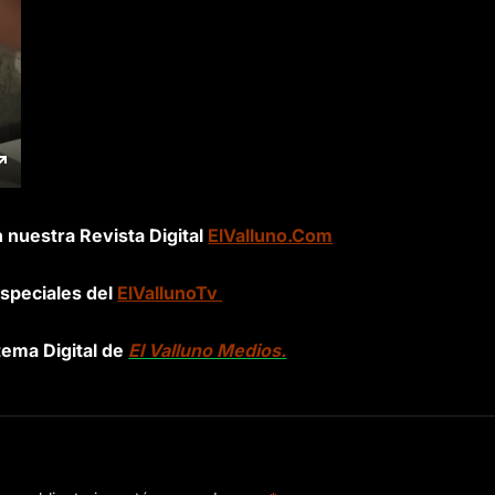
n nuestra Revista Digital
ElValluno.Com
speciales del
ElVallunoTv
tema Digital de
El Valluno Medios.