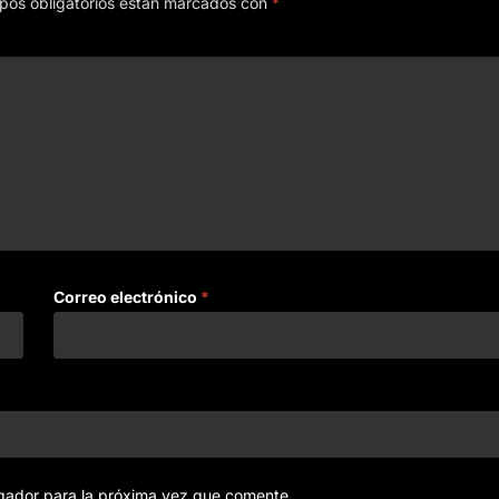
pos obligatorios están marcados con
*
Correo electrónico
*
gador para la próxima vez que comente.