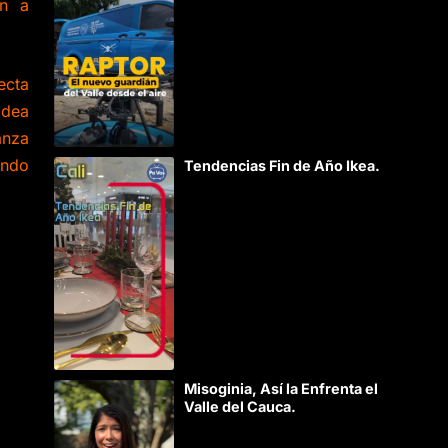
an a
ecta
idea
anza
ando
Tendencias Fin de Año Ikea.
Misoginia, Así la Enfrenta el
Valle del Cauca.