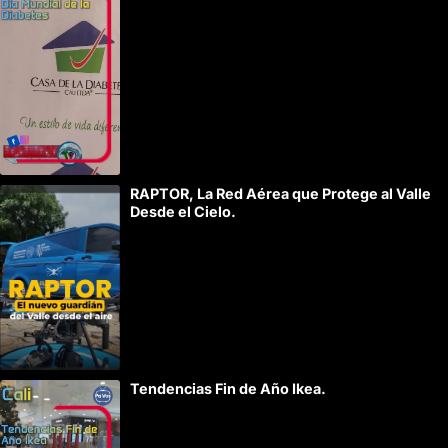
t
e
r
n
a
t
i
RAPTOR, La Red Aérea que Protege al Valle
v
Desde el Cielo.
e
:
Tendencias Fin de Año Ikea.