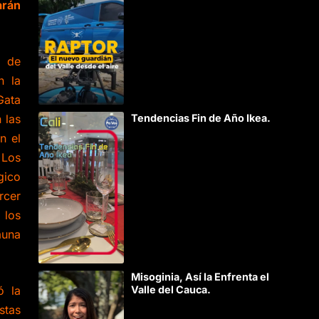
arán
 de
n la
Gata
 las
Tendencias Fin de Año Ikea.
n el
 Los
gico
rcer
 los
auna
Misoginia, Así la Enfrenta el
ó la
Valle del Cauca.
stas