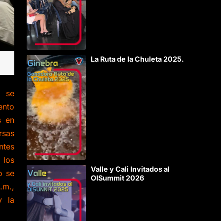
La Ruta de la Chuleta 2025.
e se
ento
s en
sas
ntes
 los
Valle y Cali Invitados al
o se
OISummit 2026
.m.,
y la