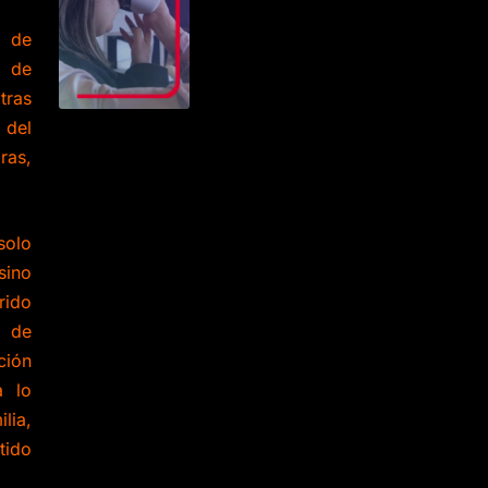
o de
s de
tras
 del
as,
solo
sino
rido
r de
ción
a lo
lia,
tido