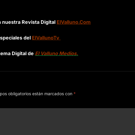
n nuestra Revista Digital
ElValluno.Com
speciales del
ElVallunoTv
tema Digital de
El Valluno Medios.
pos obligatorios están marcados con
*