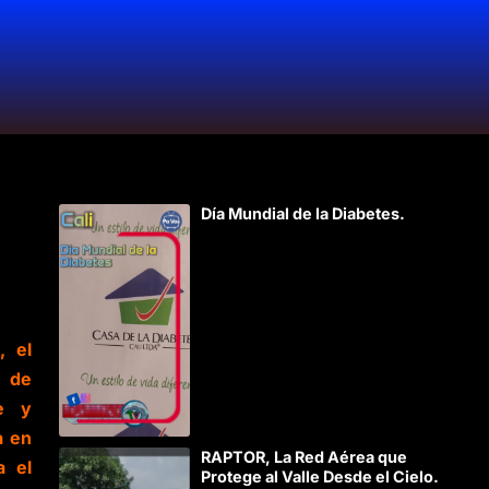
Día Mundial de la Diabetes.
, el
a de
te y
a en
RAPTOR, La Red Aérea que
a el
Protege al Valle Desde el Cielo.