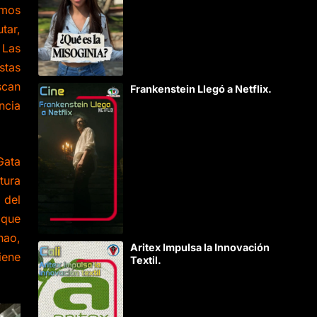
amos
tar,
 Las
stas
scan
Frankenstein Llegó a Netflix.
ncia
Gata
tura
 del
 que
nao,
Aritex Impulsa la Innovación
iene
Textil.