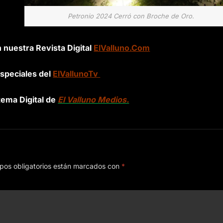
Petronio 2024 Cerró con Broche de Oro.
n nuestra Revista Digital
ElValluno.Com
speciales del
ElVallunoTv
tema Digital de
El Valluno Medios.
pos obligatorios están marcados con
*