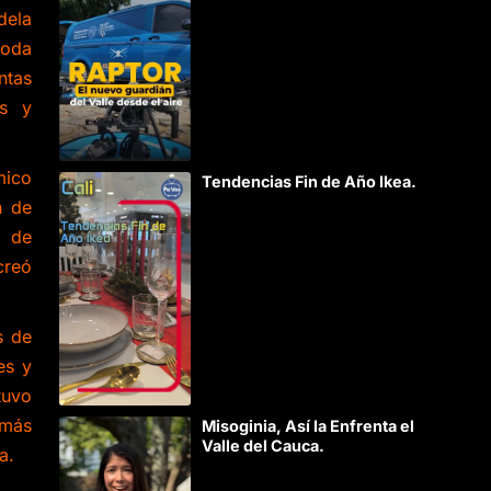
dela
toda
ntas
es y
mico
Tendencias Fin de Año Ikea.
n de
o de
creó
s de
es y
tuvo
 más
Misoginia, Así la Enfrenta el
Valle del Cauca.
a.