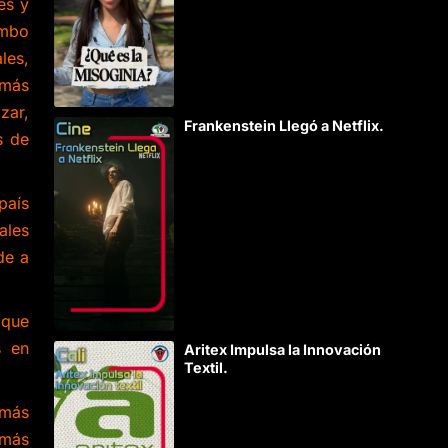
es y
ombo
les,
más
zar,
Frankenstein Llegó a Netflix.
s de
país
ales
de a
 que
s en
Aritex Impulsa la Innovación
Textil.
 más
 más