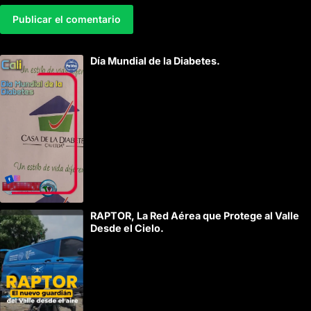
A
Día Mundial de la Diabetes.
l
t
e
r
n
a
t
i
RAPTOR, La Red Aérea que Protege al Valle
v
Desde el Cielo.
e
: