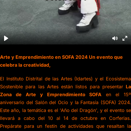
Arte y Emprendimiento en SOFA 2024 Un evento que
celebra la creatividad,
El Instituto Distrital de las Artes (Idartes) y el Ecosistema
Sostenible para las Artes están listos para presentar
La
Zona de Arte y Emprendimiento SOFA
en el 15º
aniversario del Salón del Ocio y la Fantasía (SOFA) 2024.
Este año, la temática es el 'Año del Dragón', y el evento se
llevará a cabo del 10 al 14 de octubre en Corferias.
Prepárate para un festín de actividades que resaltan la