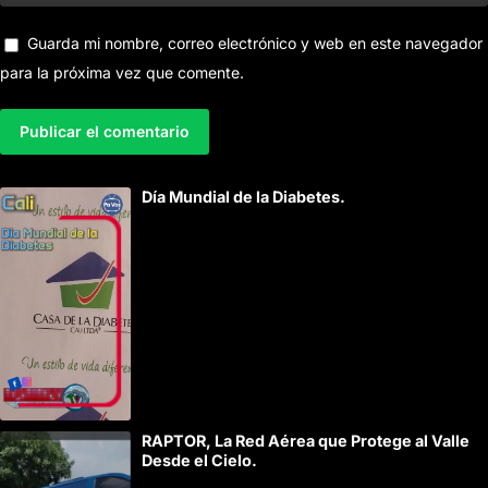
Guarda mi nombre, correo electrónico y web en este navegador
para la próxima vez que comente.
A
Día Mundial de la Diabetes.
l
t
e
r
n
a
t
i
RAPTOR, La Red Aérea que Protege al Valle
v
Desde el Cielo.
e