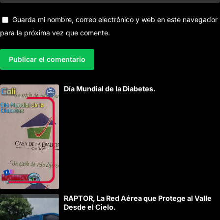
Guarda mi nombre, correo electrónico y web en este navegador
para la próxima vez que comente.
A
Día Mundial de la Diabetes.
l
t
e
r
n
a
t
i
RAPTOR, La Red Aérea que Protege al Valle
v
Desde el Cielo.
e