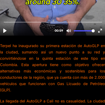
Terpel ha inaugurado su primera estación de AutoGLP en
la ciudad, sumando así un nuevo punto a su red y
convirtiéndose en la quinta estación de este tipo en
Colombia. Esta apertura tiene como objetivo ofrecer
alternativas más económicas y sostenibles para los
conductores de la región, que ya cuenta con más de 2.000
vehículos que funcionan con Gas Licuado de Petróleo
(GLP).
La llegada del AutoGLP a Cali no es casualidad. La ciudad