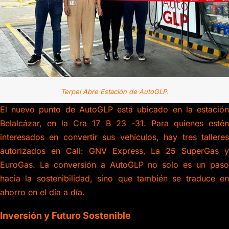
Terpel Abre Estación de AutoGLP.
El nuevo punto de AutoGLP está ubicado en la estación
Belalcázar, en la Cra 17 B 23 -31. Para quienes estén
interesados en convertir sus vehículos, hay tres talleres
autorizados en Cali: GNV Express, La 25 SuperGas y
EuroGas. La conversión a AutoGLP no solo es un paso
hacia la sostenibilidad, sino que también se traduce en
ahorro en el día a día.
Inversión y Futuro Sostenible