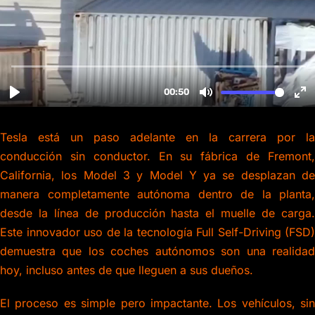
Tesla está un paso adelante en la carrera por la
conducción sin conductor. En su fábrica de Fremont,
California, los Model 3 y Model Y ya se desplazan de
manera completamente autónoma dentro de la planta,
desde la línea de producción hasta el muelle de carga.
Este innovador uso de la tecnología Full Self-Driving (FSD)
demuestra que los coches autónomos son una realidad
hoy, incluso antes de que lleguen a sus dueños.
El proceso es simple pero impactante. Los vehículos, sin