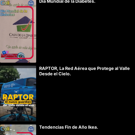
Día Mundial de la Diabetes.
l
t
e
r
n
a
t
i
RAPTOR, La Red Aérea que Protege al Valle
v
Desde el Cielo.
e
:
Tendencias Fin de Año Ikea.