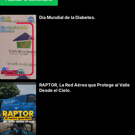
A
Día Mundial de la Diabetes.
l
t
e
r
n
a
t
i
RAPTOR, La Red Aérea que Protege al Valle
v
Desde el Cielo.
e
: