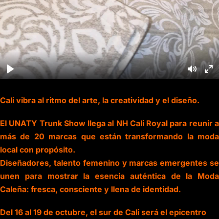
Cali vibra al ritmo del arte, la creatividad y el diseño.
El UNATY Trunk Show llega al NH Cali Royal para reunir a
más de 20 marcas que están transformando la moda
local con propósito.
Diseñadores, talento femenino y marcas emergentes se
unen para mostrar la esencia auténtica de la Moda
Caleña: fresca, consciente y llena de identidad.
Del 16 al 19 de octubre, el sur de Cali será el epicentro