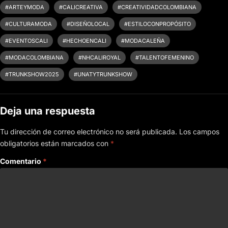
#ARTEYMODA
#CALICREATIVA
#CREATIVIDADCOLOMBIANA
#CULTURAMODA
#DISEÑOLOCAL
#ESTILOCONPROPÓSITO
#EVENTOSCALI
#HECHOENCALI
#MODACALEÑA
#MODACOLOMBIANA
#NHCALIROYAL
#TALENTOFEMENINO
#TRUNKSHOW2025
#UNATYTRUNKSHOW
Deja una respuesta
Tu dirección de correo electrónico no será publicada.
Los campos
obligatorios están marcados con
*
Comentario
*