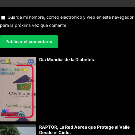
Guarda mi nombre, correo electrónico y web en este navegador
para la próxima vez que comente.
A
Día Mundial de la Diabetes.
l
t
e
r
n
a
t
i
RAPTOR, La Red Aérea que Protege al Valle
v
Desde el Cielo.